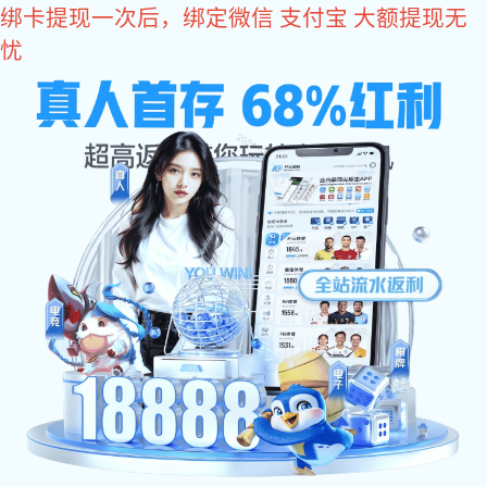
im电竞
im电竞
关于im电竞
im电竞 动态
会员单位
政策法规
联系im电竞
协会领导出席中国五
12月23日，中国五金制品协会第七届会
议。