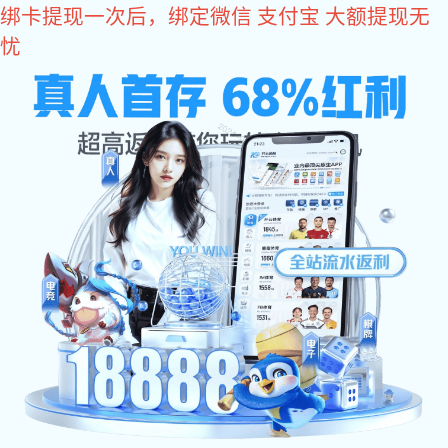
im电竞
im电竞
关于im电竞
im电竞 动态
会员单位
政策法规
联系im电竞
栏目导航
im电竞
联系im电竞
im电竞 动态
地址：
山东省济南市市
政策法规
电话：
0531-82715524
国际合作
电子邮件：
sdwjxh@163
会员单位
网址
://sh-lanyue.com/
关于im电竞