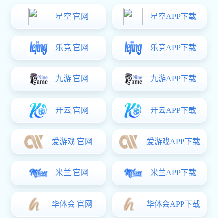
im
©
2016 山东
|
本站使