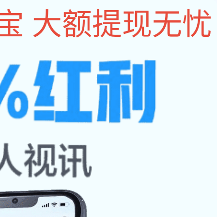
设为im电竞
|
收藏本
站
能大赛
个人的通知