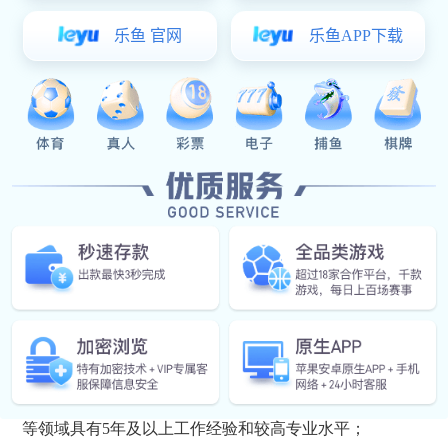
1.
产业技术类专家需长期从事科技研发等工作，具有副
（
1
）作为负责人承担过市级及以上科技计划项目（课题
（
2
）市级以上科技奖励主要获得者（排名前
3
）；
（
3
）拥有
3
个及以上专利技术或入选各级人才计划的优
（
4
）创新型企业、科技型企业、高新技术企业、省级及
2.
经济管理类专家需长期从事管理决策等工作，且同时
（
1
）规模以上企业负责人（企业董事长或总经理），且
（
2
）具有副高级（含）以上职称（或取得相关高级资格
（
3
）具备丰富科技行政管理或决策咨询经验的人员（处
（
4
）作为项目（课题）负责人承担过国家级、省级、
等领域具有
5
年及以上工作经验和较高专业水平；