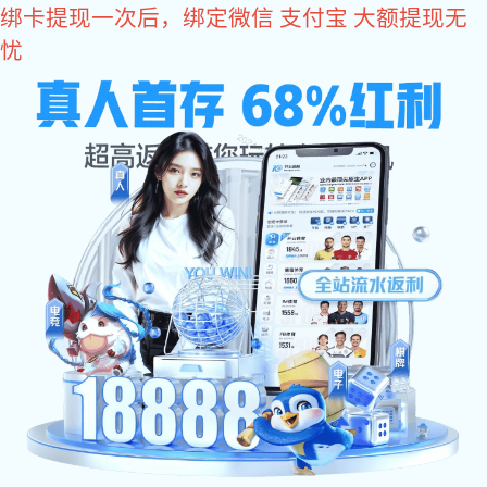
im电竞
im电竞
关于im电竞
im电竞 动态
会员单位
政策法规
联系im电竞
关于征集2025年度山东省中
各有关单位：
为进一步发挥专家在科技创新、项目评审、企业管理中
动中小企业和轻工企业高质量发展，省轻工联社决定面向社