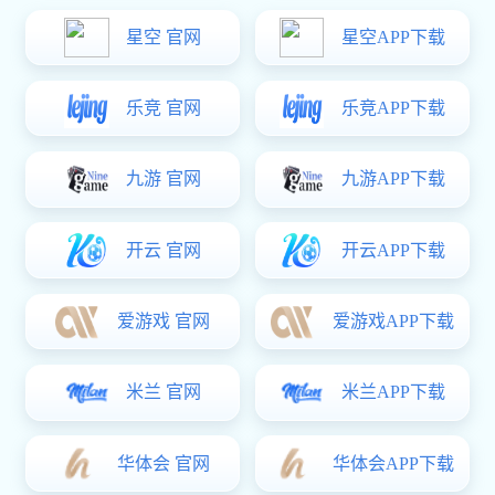
企业梯度培育专家库。现将有关事项通知如下：
一、入库条件
专家库实行分类管理，分为产业技术类和经济管理类两
（一）基本条件
1.
遵守国家法律和社会公德，政治立场坚定；
2.
具有良好的职业道德，作风严谨，能够独立、客观、
3.
具有较高的专业水平、丰富的实践经验、敏锐的洞察
法规和政策规范；
4.
身体健康，有足够时间和精力完成评审、评估、咨询
5.
专家无学术道德问题，无不良社会信用记录，无犯罪
（二）专业条件