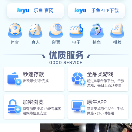
卡洛斯·艾力克主席深入泰山体育的产品中心与生
体育的创新能力和产品质量：“泰山体育不仅是器材