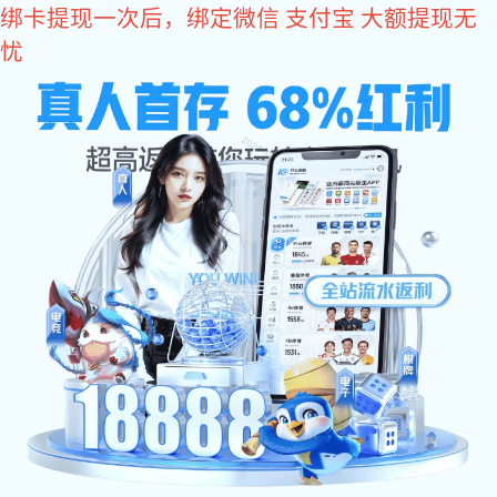
im电竞
im电竞
关于im电竞
im电竞 动态
会员单位
政策法规
联系im电竞
国际柔道联合会副主席卡
2
月7日，国际柔道联合会副主席、泛美柔道协
董事长卞青峰陪同。此次访问不仅是对泰山体育长
发展的重要里程碑。