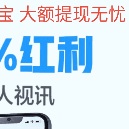
设为im电竞
|
收藏本
站
能大赛