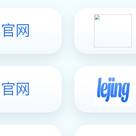
10
im电竞
联系im电竞
©
2016 山东省五金与衡器行业协会 版权所有
|
本站使用
凡科建站
搭建
|