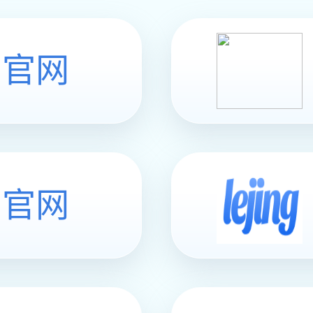
4
im电竞
联系im电竞
©
2016 山东省五金与衡器行业协会 版权所有
|
本站使用
凡科建站
搭建
|