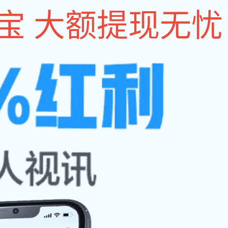
设为im电竞
|
收藏本
站
能大赛