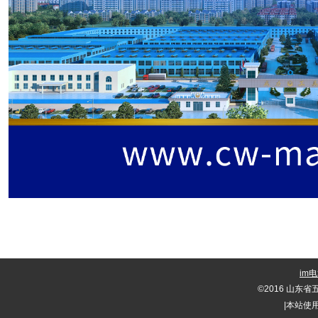
im
©
2016 山东
|
本站使